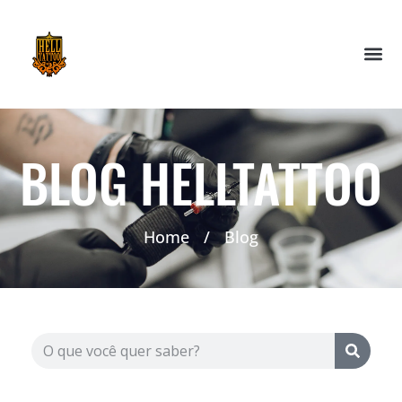
BLOG HELLTATTOO
Home
/
Blog