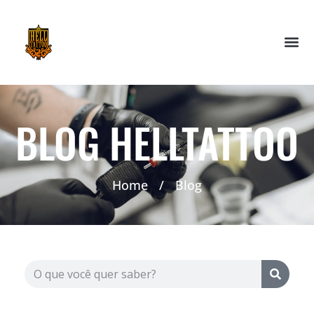
BLOG HELLTATTOO
Home
/
Blog