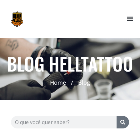
BLOG HELLTATTOO
Home
/
Blog