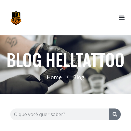
BLOG HELLTATTOO
Home
/
Blog