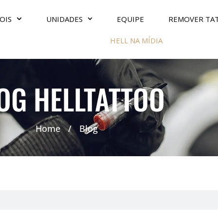
OIS
UNIDADES
EQUIPE
REMOVER TA
HELL NA MÍDIA
OG HELLTATTOO
Home
/
Blog