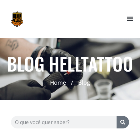
BLOG HELLTATTOO
Home
/
Blog