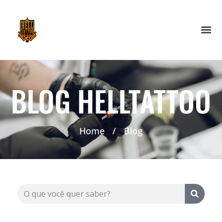
BLOG HELLTATTOO
Home
/
Blog