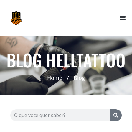
BLOG HELLTATTOO
Home
/
Blog