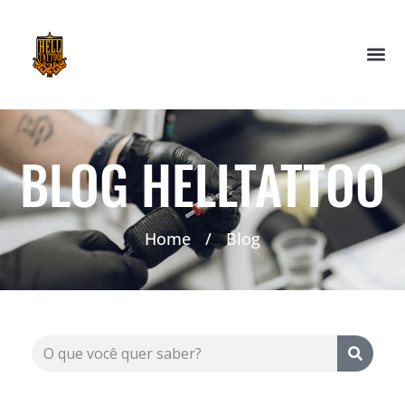
BLOG HELLTATTOO
Home
/
Blog