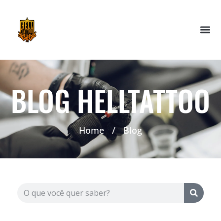
BLOG HELLTATTOO
Home
/
Blog