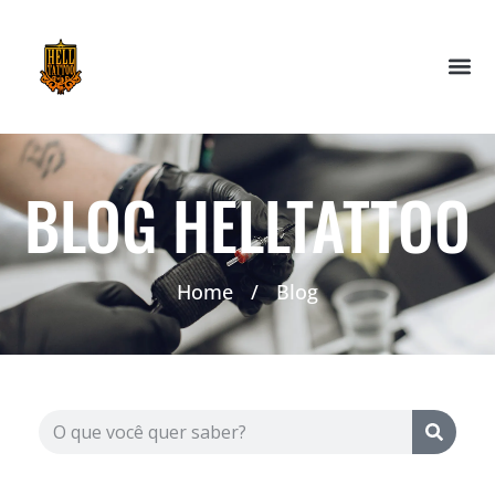
BLOG HELLTATTOO
Home
/
Blog