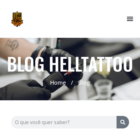
BLOG HELLTATTOO
Home
/
Blog