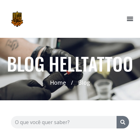
BLOG HELLTATTOO
Home
/
Blog