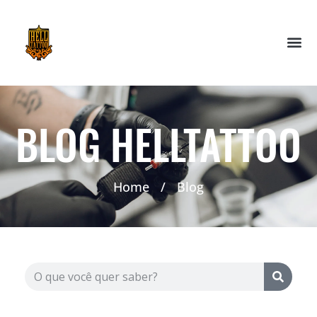
BLOG HELLTATTOO
Home
/
Blog