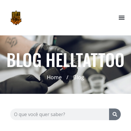
BLOG HELLTATTOO
Home
/
Blog