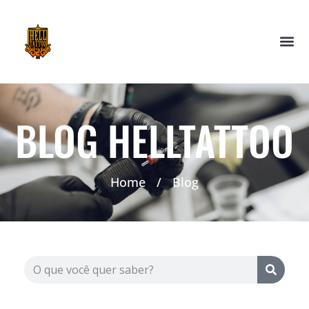
BLOG HELLTATTOO
Home
/
Blog