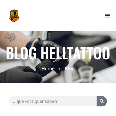
BLOG HELLTATTOO
Home
/
Blog