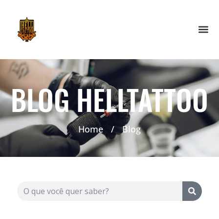
BLOG HELLTATTOO
Home
/
Blog