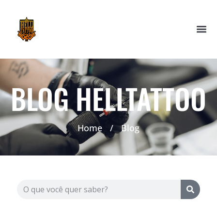
BLOG HELLTATTOO
Home
/
Blog