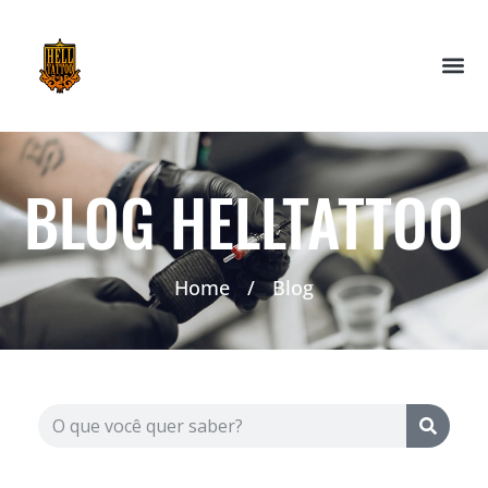
BLOG HELLTATTOO
Home
/
Blog