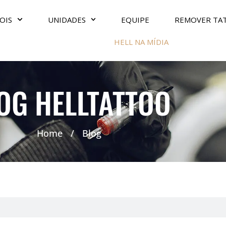
OIS
UNIDADES
EQUIPE
REMOVER TA
HELL NA MÍDIA
OG HELLTATTOO
Home
/
Blog