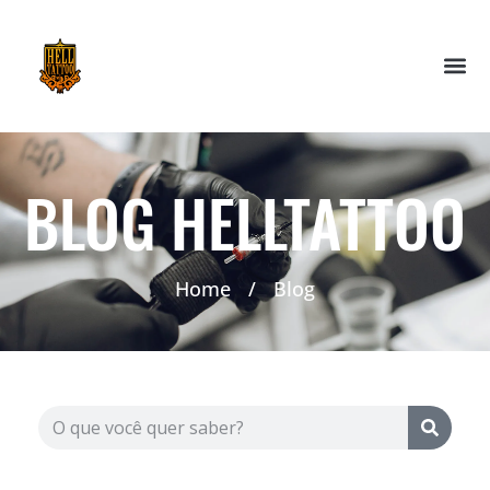
BLOG HELLTATTOO
Home
/
Blog