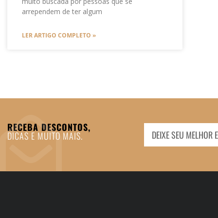
muito buscada por pessoas que se
arrependem de ter algum
LER ARTIGO COMPLETO »
RECEBA DESCONTOS,
DICAS E MUITO MAIS.