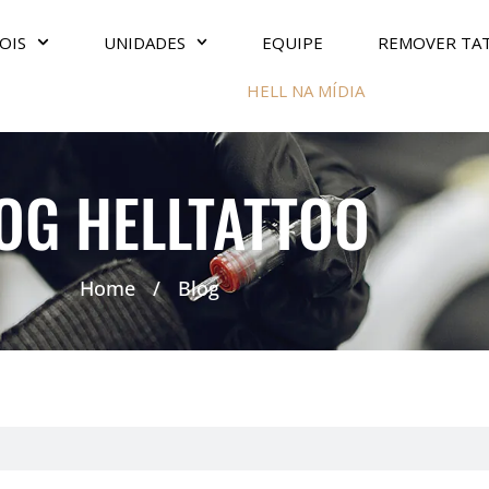
OIS
UNIDADES
EQUIPE
REMOVER TA
HELL NA MÍDIA
OG HELLTATTOO
Home
/
Blog