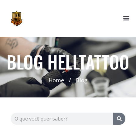
BLOG HELLTATTOO
Home
/
Blog