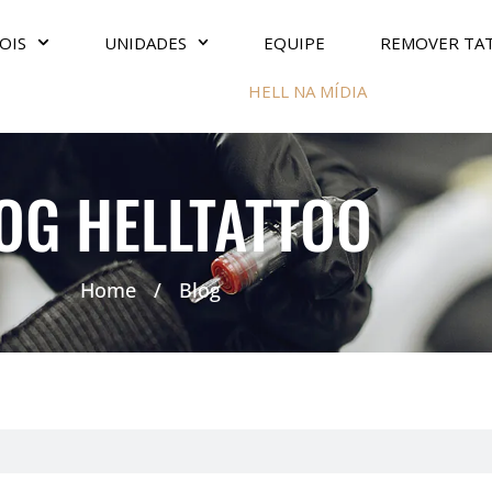
OIS
UNIDADES
EQUIPE
REMOVER TA
HELL NA MÍDIA
OG HELLTATTOO
Home
/
Blog