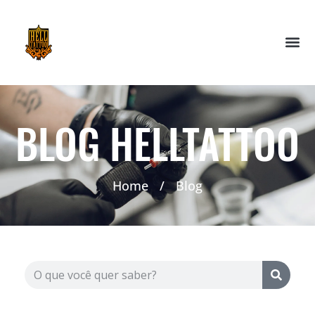
BLOG HELLTATTOO
Home
/
Blog