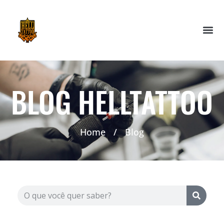
BLOG HELLTATTOO
Home
/
Blog