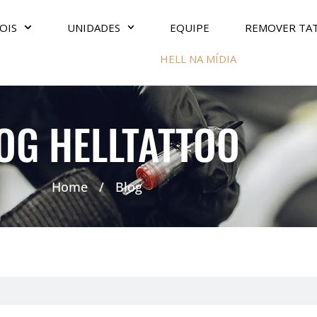
OIS
UNIDADES
EQUIPE
REMOVER TA
HELL NA MÍDIA
OG HELLTATTOO
Home
/
Blog