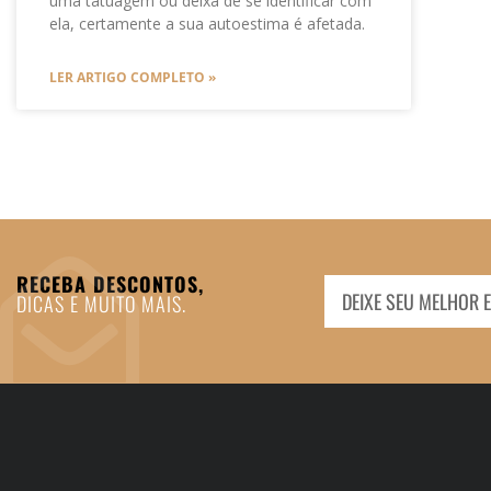
uma tatuagem ou deixa de se identificar com
ela, certamente a sua autoestima é afetada.
LER ARTIGO COMPLETO »
RECEBA DESCONTOS,
DICAS E MUITO MAIS.