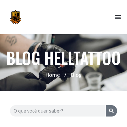
BLOG HELLTATTOO
Home
/
Blog