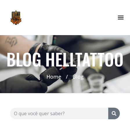
BLOG HELLTATTOO
Home
/
Blog