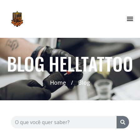
BLOG HELLTATTOO
Home
/
Blog