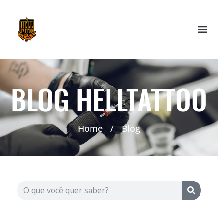
BLOG HELLTATTOO
Home
/
Blog