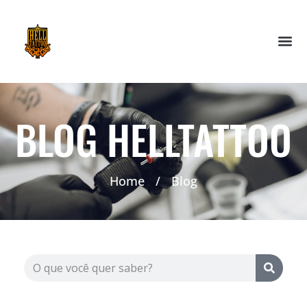
BLOG HELLTATTOO
Home
/
Blog