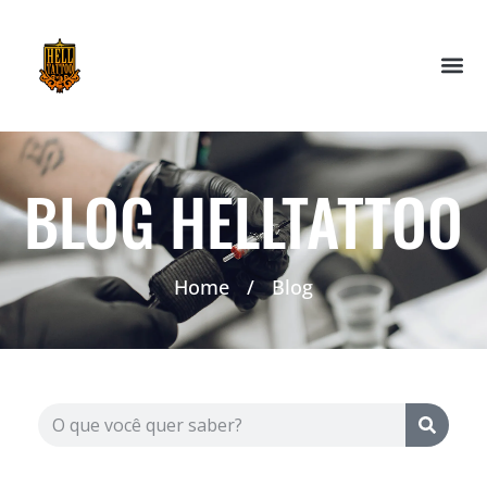
BLOG HELLTATTOO
Home
/
Blog