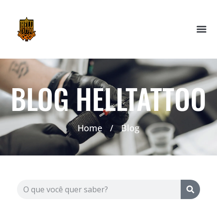
BLOG HELLTATTOO
Home
/
Blog