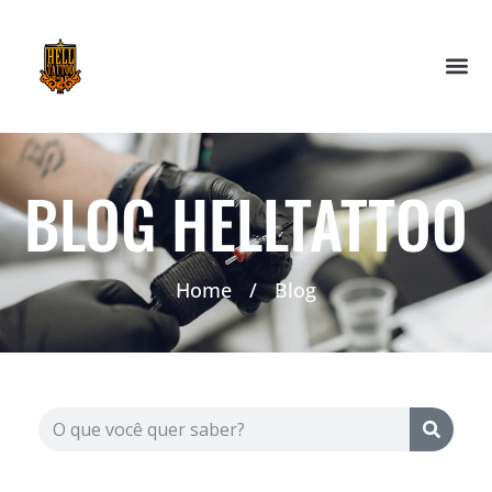
BLOG HELLTATTOO
Home
/
Blog