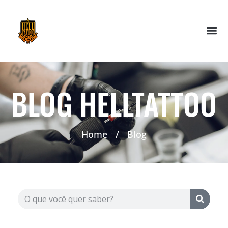
BLOG HELLTATTOO
Home
/
Blog