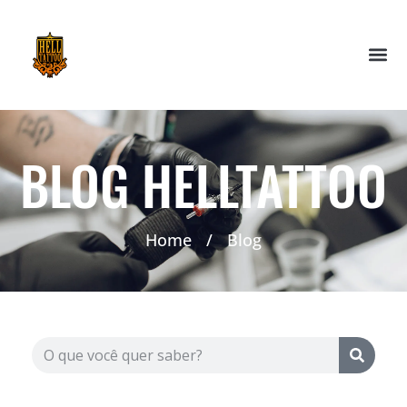
BLOG HELLTATTOO
Home
/
Blog