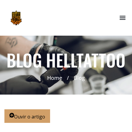
BLOG HELLTATTOO
Home
/
Blog
Ouvir o artigo