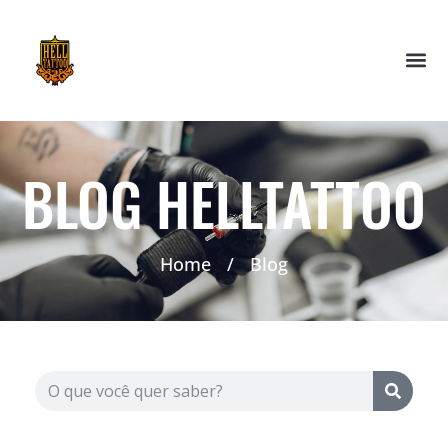
BLOG HELLTATTOO
Home
/
Blog