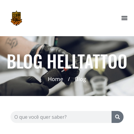
BLOG HELLTATTOO
Home
/
Blog