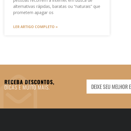
pessoas recorrem à internet em busca de
alternativas rápidas, baratas ou “naturais” que
prometem apagar os
LER ARTIGO COMPLETO »
RECEBA DESCONTOS,
DICAS E MUITO MAIS.