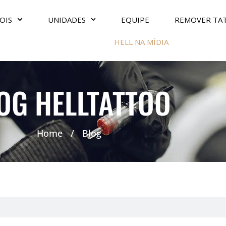
OIS
UNIDADES
EQUIPE
REMOVER TA
HELL NA MÍDIA
OG HELLTATTOO
Home
/
Blog