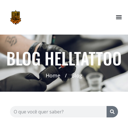
BLOG HELLTATTOO
Home
/
Blog