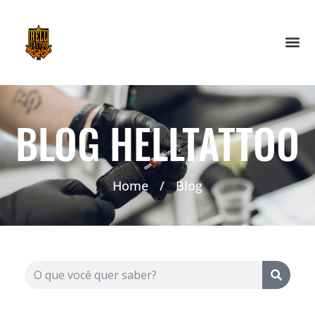
BLOG HELLTATTOO
Home
/
Blog