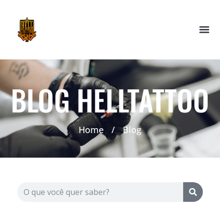
BLOG HELLTATTOO
Home
/
Blog