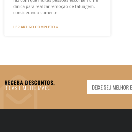
faz com que muitas pessoas escolham uma
clínica para realizar remoção de tatuagem,
considerando somente
LER ARTIGO COMPLETO »
RECEBA DESCONTOS,
DICAS E MUITO MAIS.