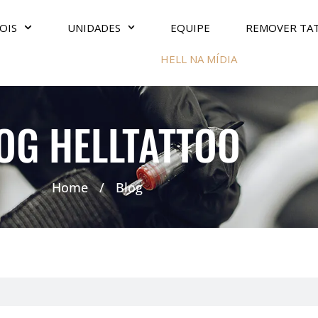
OIS
UNIDADES
EQUIPE
REMOVER TA
HELL NA MÍDIA
OG HELLTATTOO
Home
/
Blog