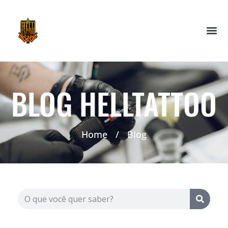
BLOG HELLTATTOO
Home
/
Blog