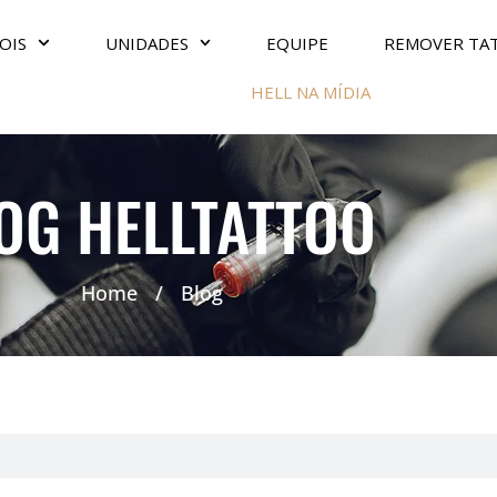
OIS
UNIDADES
EQUIPE
REMOVER TA
HELL NA MÍDIA
OG HELLTATTOO
Home
/
Blog