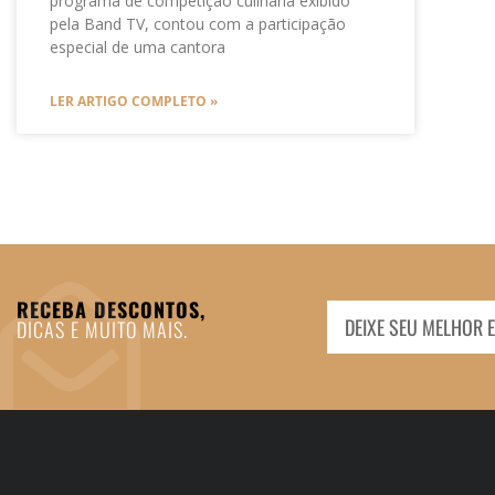
programa de competição culinária exibido
pela Band TV, contou com a participação
especial de uma cantora
LER ARTIGO COMPLETO »
RECEBA DESCONTOS,
DICAS E MUITO MAIS.