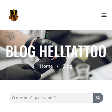
BLOG HELLTATTOO
Home
/
Blog