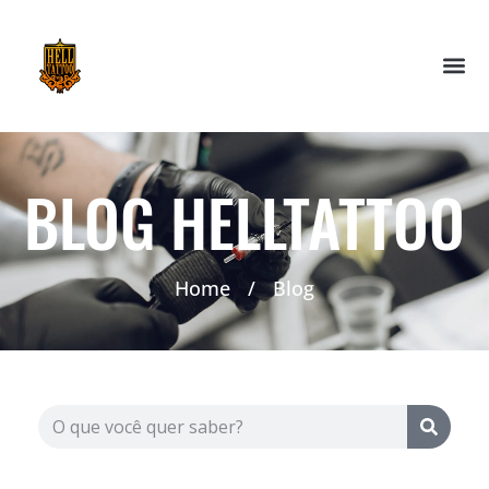
BLOG HELLTATTOO
Home
/
Blog